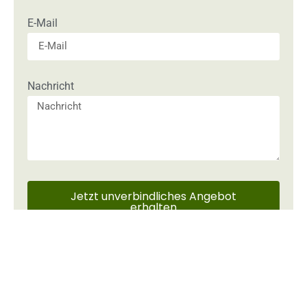
E-Mail
Nachricht
Jetzt unverbindliches Angebot
erhalten
lesen Sie hier.
Alternative:
Was wir mit Ihren Daten machen,