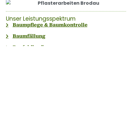
Unser Leistungsspektrum
Baumpflege & Baumkontrolle
Baumfällung
Baufeldberäumung
Die Grünen Daumen • Thomas Wagner
Forstwirt & zertifizierter Baumpfleger nach europ.
Richtlinien
Tel.: 034202/323299 • Mobil: 0173/3838980
Gartenstr. 5 • 04509 Delitzsch
E-Mail:
înfo@diegruenendaumen.de
Impressum
Datenschutz
Cookie-Policy